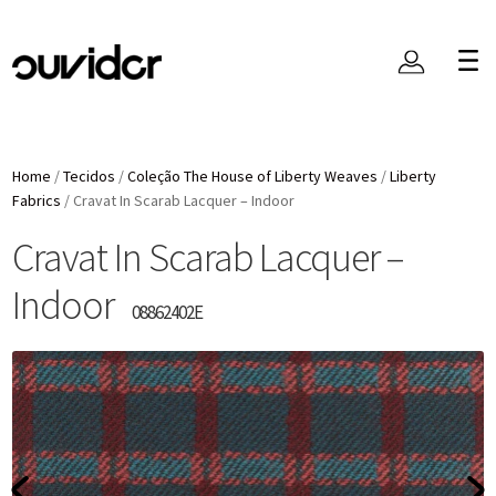
Home
/
Tecidos
/
Coleção The House of Liberty Weaves
/
Liberty
Fabrics
/
Cravat In Scarab Lacquer – Indoor
Cravat In Scarab Lacquer –
Indoor
08862402E