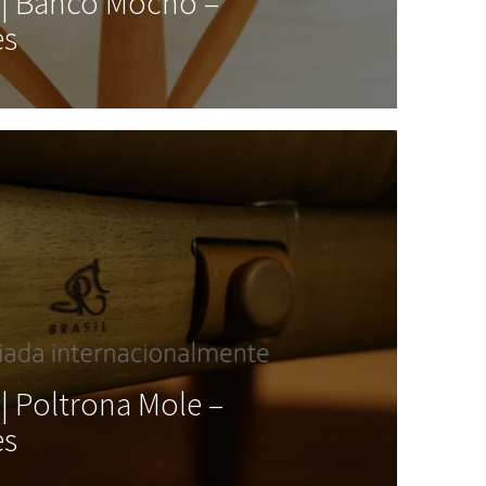
 | Banco Mocho –
es
| Poltrona Mole –
es