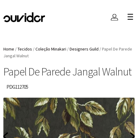
Home
/
Tecidos
/
Coleção Minakari
/
Designers Guild
/
Papel De Parede
Jangal Walnut
Papel De Parede Jangal Walnut
PDG112705