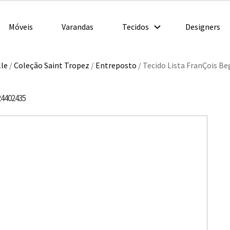
Móveis
Varandas
Tecidos
Designers
lle
/
Coleção Saint Tropez
/
Entreposto
/
Tecido Lista FranÇois Be
24402435