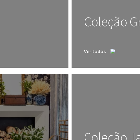
Coleção G
Ver todos
Coleção J