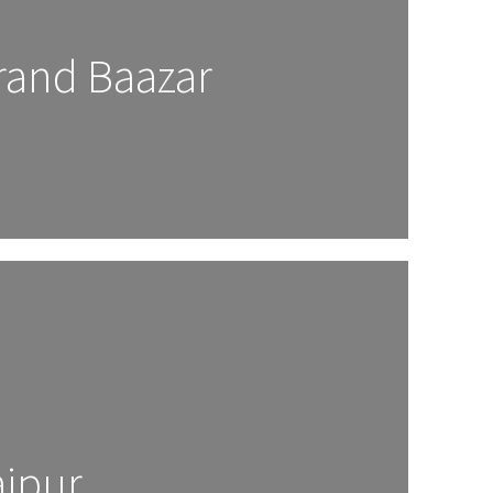
rand Baazar
aipur