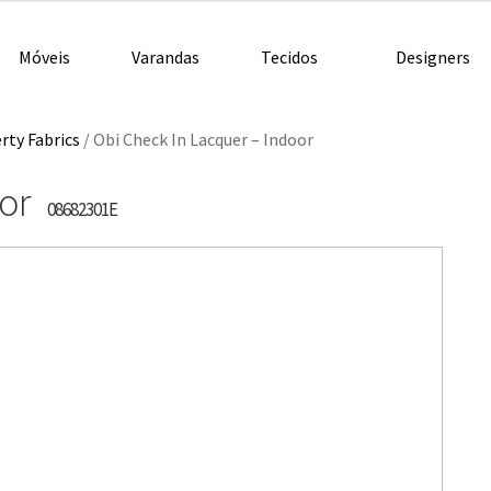
Móveis
Varandas
Tecidos
Designers
rty Fabrics
/
Obi Check In Lacquer – Indoor
oor
08682301E