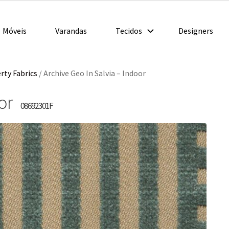
Móveis
Varandas
Tecidos
Designers
rty Fabrics
/
Archive Geo In Salvia – Indoor
oor
08692301F