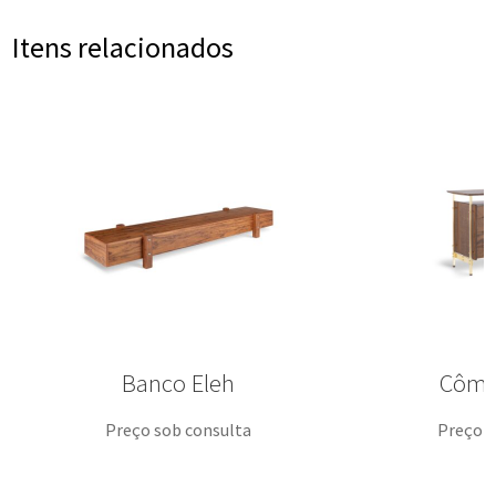
Itens relacionados
Banco Eleh
Cômo
Preço sob consulta
Preço s