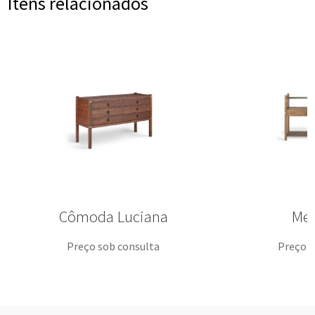
Itens relacionados
Cômoda Luciana
Mes
Preço sob consulta
Preço s