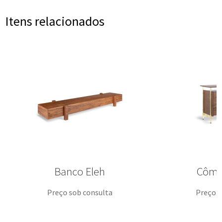
Itens relacionados
Banco Eleh
Cômo
Preço sob consulta
Preço s