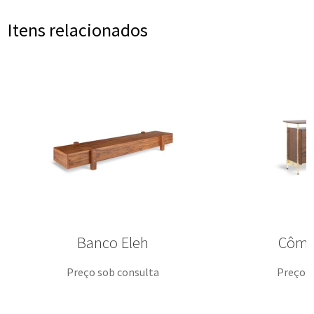
Itens relacionados
Banco Eleh
Cômo
Preço sob consulta
Preço s