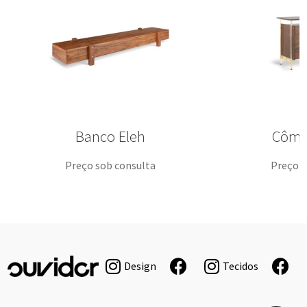
Banco Eleh
Cômo
Preço sob consulta
Preço s
Design
Tecidos