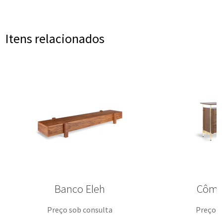
Itens relacionados
Banco Eleh
Cômo
Preço sob consulta
Preço s