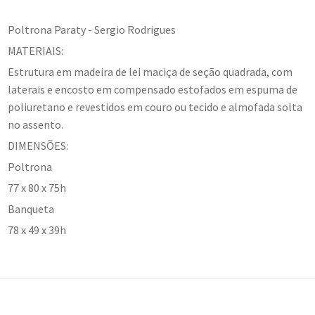
Poltrona Paraty - Sergio Rodrigues
MATERIAIS:
Estrutura em madeira de lei maciça de seção quadrada, com
laterais e encosto em compensado estofados em espuma de
poliuretano e revestidos em couro ou tecido e almofada solta
no assento.
DIMENSÕES:
Poltrona
77 x 80 x 75h
Banqueta
78 x 49 x 39h