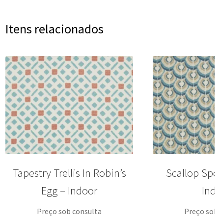
Itens relacionados
Tapestry Trellis In Robin’s
Scallop Spot
Egg – Indoor
Ind
Preço sob consulta
Preço sob