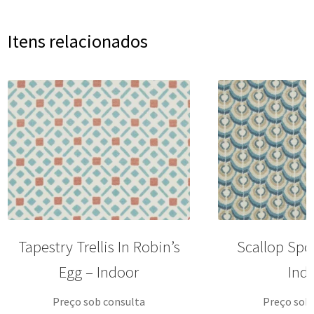
Itens relacionados
Tapestry Trellis In Robin’s
Scallop Spot
Egg – Indoor
Ind
Preço sob consulta
Preço sob