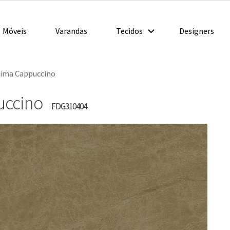
Móveis
Varandas
Tecidos
Designers
tima Cappuccino
uccino
FDG310404