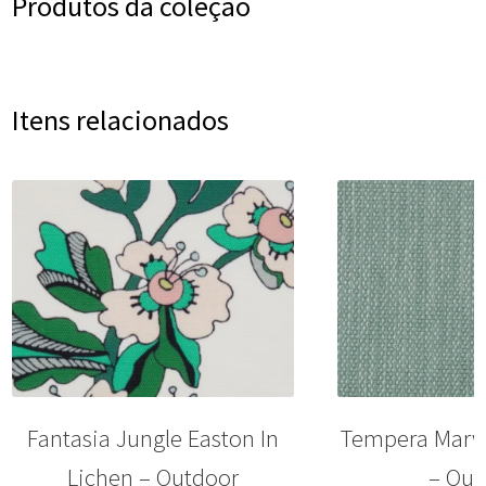
Produtos da coleção
Itens relacionados
Fantasia Jungle Easton In
Tempera Marwo
Lichen – Outdoor
– Out