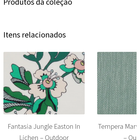
Produtos da coleção
Itens relacionados
Fantasia Jungle Easton In
Tempera Marwo
Lichen – Outdoor
– Out