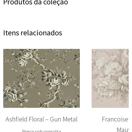
Produtos da coleção
Itens relacionados
Ashfield Floral – Gun Metal
Francoise 
Mauv
Preço sob consulta