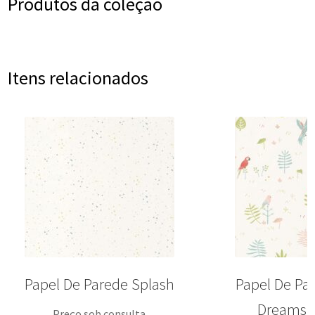
Produtos da coleção
Itens relacionados
Papel De Parede Splash
Papel De Pa
Dreams T
Preço sob consulta