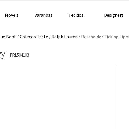
Móveis
Varandas
Tecidos
Designers
lue Book
/
Coleçao Teste
/
Ralph Lauren
/
Batchelder Ticking Ligh
ey
FRL504103