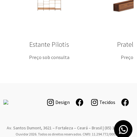
Estante Pilotis
Pratele
Preço sob consulta
Preço s
Design
Tecidos
Av. Santos Dumont, 3621 – Fortaleza – Ceará – Brasil | (85) 3267-6766
Ouvidor 2026. Todos os direitos reservados. CNPJ: 11.294.772/0001-08