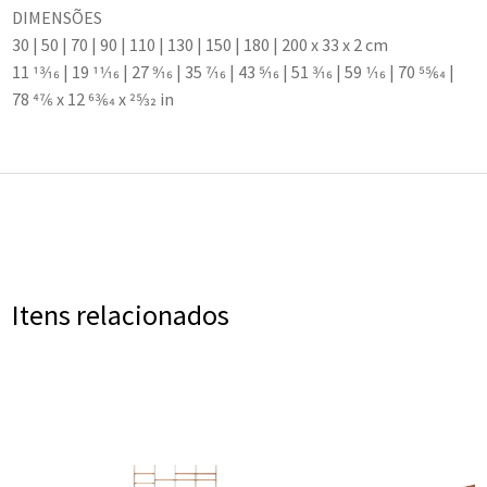
DIMENSÕES
30 | 50 | 70 | 90 | 110 | 130 | 150 | 180 | 200 x 33 x 2 cm
11 13⁄16 | 19 11⁄16 | 27 9⁄16 | 35 7⁄16 | 43 5⁄16 | 51 3⁄16 | 59 1⁄16 | 70 55⁄64 |
78 47⁄6 x 12 63⁄64 x 25⁄32 in
Itens relacionados