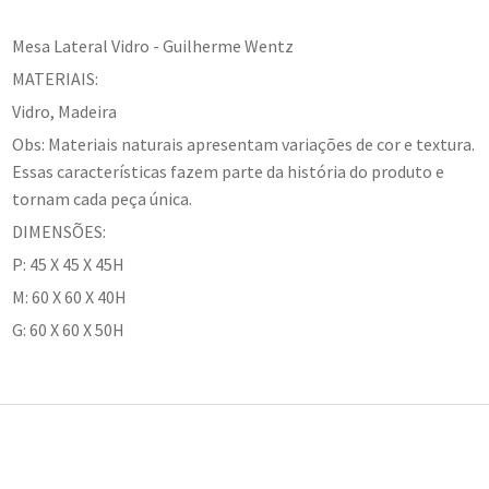
Mesa Lateral Vidro - Guilherme Wentz
MATERIAIS:
Vidro, Madeira
Obs: Materiais naturais apresentam variações de cor e textura.
Essas características fazem parte da história do produto e
tornam cada peça única.
DIMENSÕES:
P: 45 X 45 X 45H
M: 60 X 60 X 40H
G: 60 X 60 X 50H