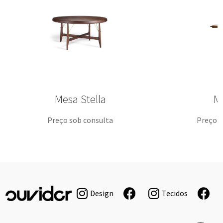
Mesa Stella
M
Preço sob consulta
Preço s
Design
Tecidos