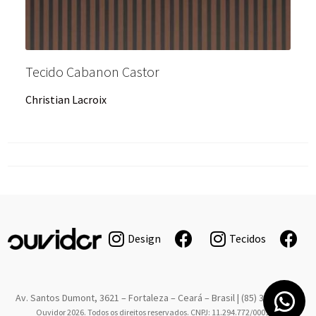
Tecido Cabanon Castor
Christian Lacroix
Design
Tecidos
Av. Santos Dumont, 3621 – Fortaleza – Ceará – Brasil | (85) 3267-6766
Ouvidor 2026. Todos os direitos reservados. CNPJ: 11.294.772/0001-08